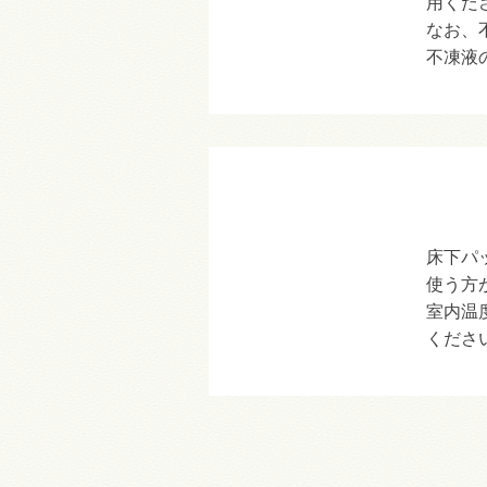
用くだ
なお、
不凍液
床下パ
使う方
室内温
くださ