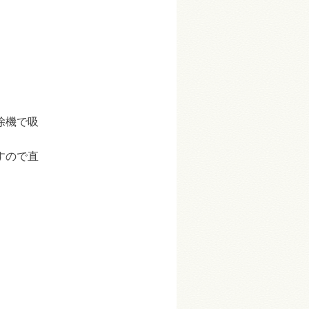
。
除機で吸
すので直