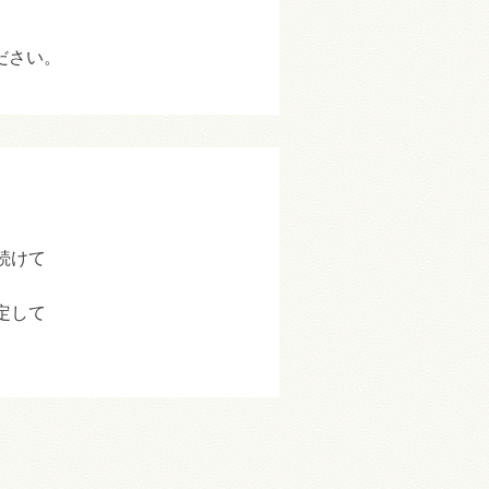
ださい。
続けて
定して