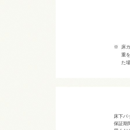
※
床
重
た
床下パ
保証期