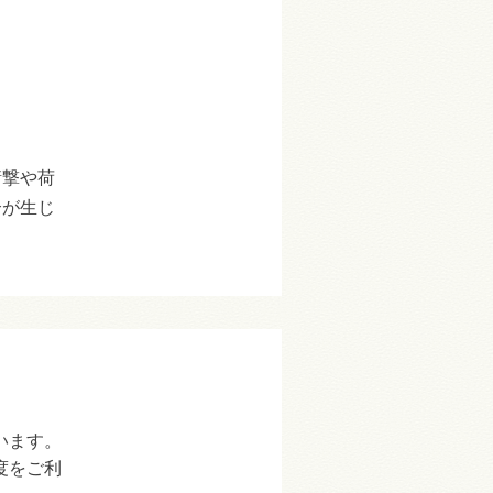
衝撃や荷
合が生じ
います。
度をご利