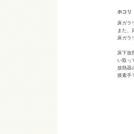
ホコリ
床ガラ
また、
床ガラ
床下放
い取っ
放熱器
接素手