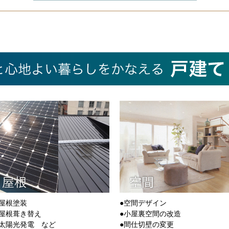
●屋根塗装
●空間デザイン
●屋根葺き替え
●小屋裏空間の改造
●太陽光発電 など
●間仕切壁の変更