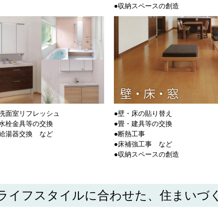
●収納スペースの創造
●洗面室リフレッシュ
●壁・床の貼り替え
●水栓金具等の交換
●畳・建具等の交換
●給湯器交換 など
●断熱工事
●床補強工事 など
●収納スペースの創造
ライフスタイルに合わせた、住まいづ