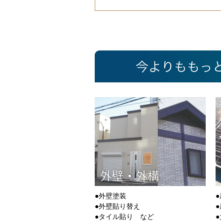
●外壁塗装
●外壁貼り替え
●タイル貼り など