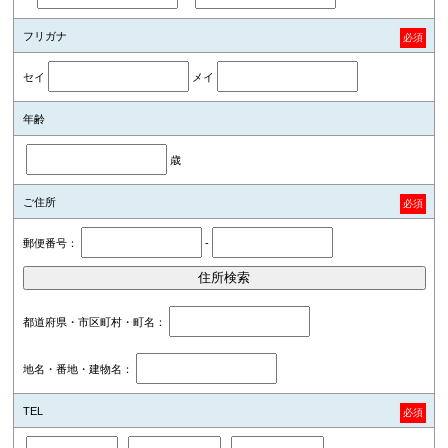
フリガナ
必須
セイ
メイ
年齢
歳
ご住所
必須
郵便番号：
-
都道府県・市区町村・町名：
地名・番地・建物名：
TEL
必須