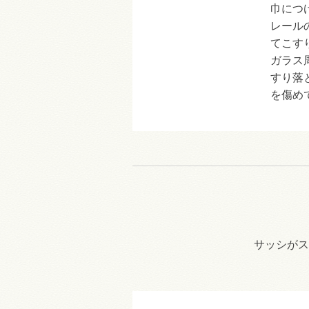
巾につ
レール
てこす
ガラス
すり落
を傷め
サッシがス