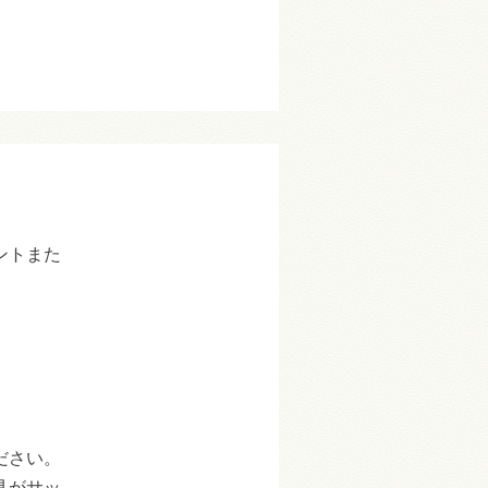
ントまた
ださい。
具がサッ