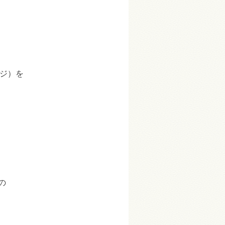
ジ）を
の