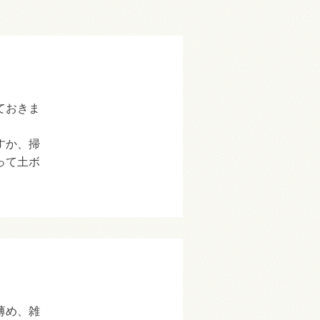
ておきま
すか、掃
って土ボ
薄め、雑