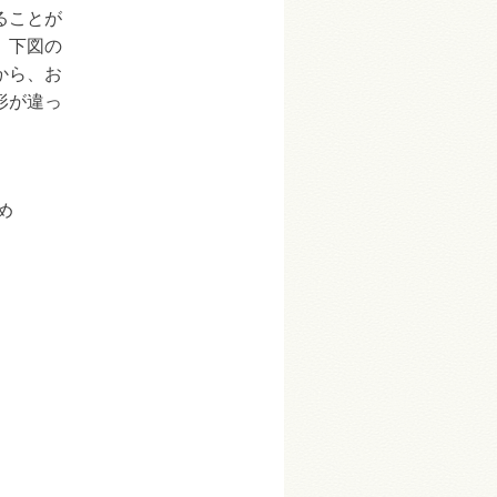
ることが
、下図の
から、お
形が違っ
め