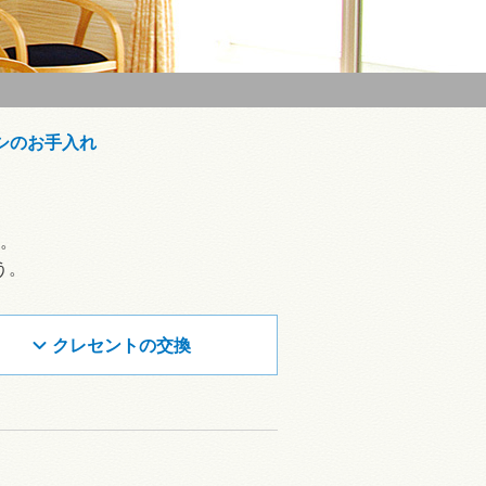
シのお手入れ
。
う。
クレセントの交換