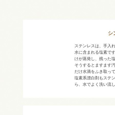
シ
ステンレスは、手入
水に含まれる塩素で
けが蒸発し、残った
そうするとますます
だけ水滴をふき取っ
塩素系漂白剤もステ
ら、水でよく洗い流