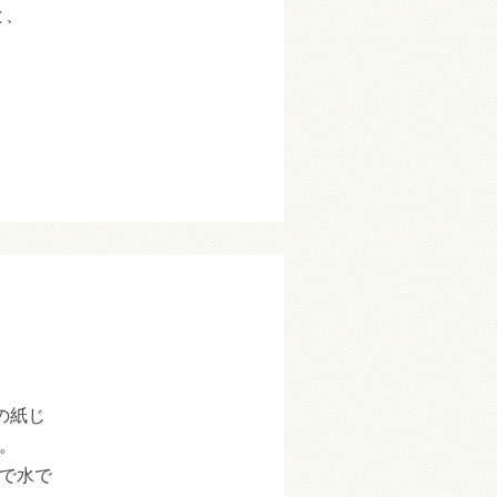
と、
の紙じ
。
で水で