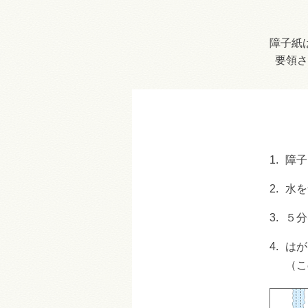
障子紙
要領さ
1.
障子
2.
水を
3.
５分
4.
はが
（こ