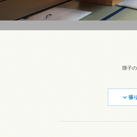
障子の
張