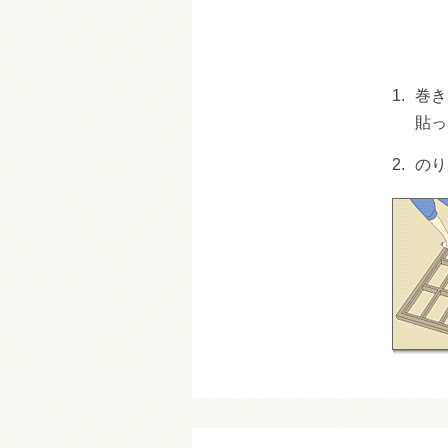
1.
巻き
貼っ
2.
のり