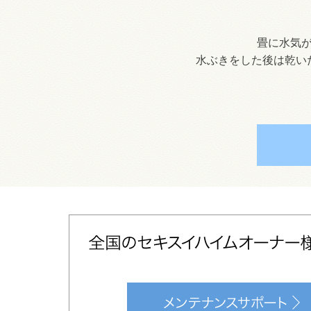
畳に水気
水ぶきをした後は乾い