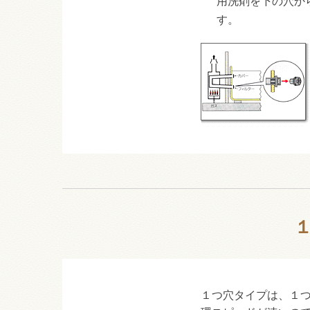
用洗剤を下の穴か
す。
１つ穴タイプは、１