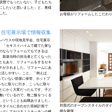
置状態でもったいない。子どもたち
にしたいと思いました」と、奥様
した。
お母様がリフォームしたこだわ
、住宅展示場で情報収集
ルハウスや現地見学会、住宅展示
。「セキスイハイムで建てた家な
のならリフォームでもできるは
。新築当時の担当者と亡くなった
ともあり、リフォームをするセキ
チがされました。リフォームにあ
生活しやすい」こと。「例えば、
っていない部屋に保管、ホットプ
っちに取りに行き、こっちに取り
とにかく大変だったんです。子ど
働いているので、晩ご飯をつくる
…ということも結構ありました」
対面式のオープンスタイルのダ
スタイルに合わせた収納計画で
納を確保
ックしておけるようキッチンの横