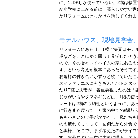
に、1LDKしか使っていない。2階は物
が小学校に上がる前に、暮らしやすい家
がリフォームのきっかけを話してくれま
モデルハウス、現地見学会
リフォームにあたり、T様ご夫妻はモデ
場などを、とにかく回って見学したそう
ので、今のセキスイハイムの家にあるも
ず」という考えが根本にあったそうです
お母様の付き合いがずっと続いていたこ
スイファミエスにもきちんとバトンタッ
たりT様ご夫妻が一番重要視したのは「
じゃがいもやタマネギなどは、1階の使
レートは2階の収納棚というように、あ
に行きまた戻って、と家の中での移動が
もも小さいので手がかかるし、私たちも
のも疲れてしまって、面倒だから外食で
と奥様。そこで、まず考えたのがライフ
す。食品などは一度に大量に購入しスト