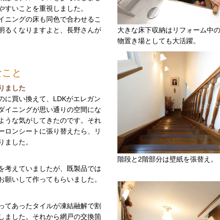
やすいことを重視しました。
イニングの床も同色で合わせるこ
明るくなりますよと、長野さんが
大きな床下収納はリフォーム中
物置き場としても大活躍。
なこと
りました
のに買い換えて、LDKがエレガン
ダイニングが思い通りの空間にな
ような気がしてきたのです。それ
ーロンシートに張り替えたら、リ
りました。
階段と2階部分は壁紙を張替え。
を考えていましたが、既製品では
お願いして作ってもらいました。
ってあったタイルが凍結融解で割
しました。それから網戸の交換箇