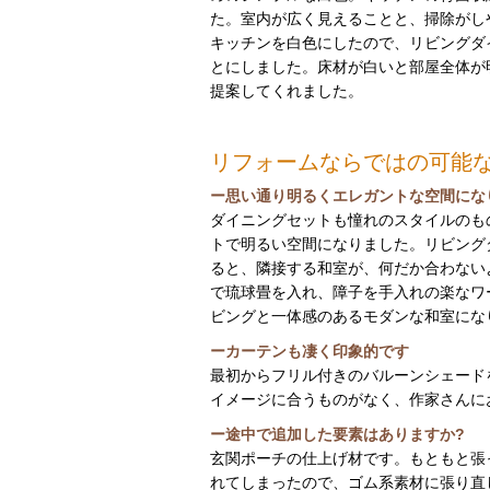
た。室内が広く見えることと、掃除がし
キッチンを白色にしたので、リビングダ
とにしました。床材が白いと部屋全体が
提案してくれました。
リフォームならではの可能
ー思い通り明るくエレガントな空間にな
ダイニングセットも憧れのスタイルのも
トで明るい空間になりました。リビング
ると、隣接する和室が、何だか合わない
で琉球畳を入れ、障子を手入れの楽なワ
ビングと一体感のあるモダンな和室にな
ーカーテンも凄く印象的です
最初からフリル付きのバルーンシェード
イメージに合うものがなく、作家さんに
ー途中で追加した要素はありますか?
玄関ポーチの仕上げ材です。もともと張
れてしまったので、ゴム系素材に張り直