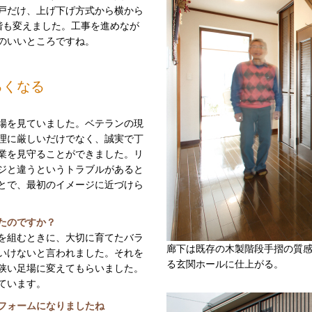
戸だけ、上げ下げ方式から横から
階も変えました。工事を進めなが
のいいところですね。
るくなる
場を見ていました。ベテランの現
理に厳しいだけでなく、誠実で丁
業を見守ることができました。リ
ジと違うというトラブルがあると
とで、最初のイメージに近づけら
たのですか？
を組むときに、大切に育てたバラ
廊下は既存の木製階段手摺の質
いけないと言われました。それを
る玄関ホールに仕上がる。
狭い足場に変えてもらいました。
ています。
フォームになりましたね