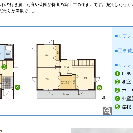
入れの行き届いた庭や菜園が特徴の築18年の住まいです。充実したセカ
だわりが満載です。
■リフ
■工事
■リフォ
LDK
和室
ホー
外壁
屋根
？