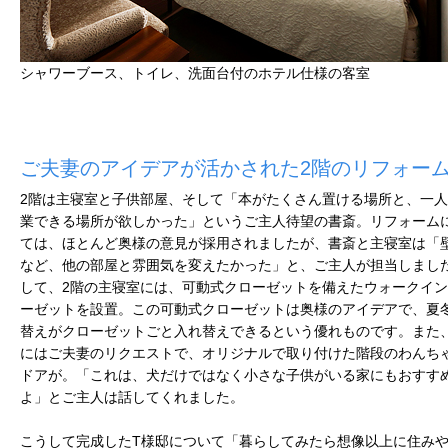
シャワーブース、トイレ、洗面台付のホテル仕様の客室
ご夫妻のアイデアが活かされた2階のリフォー
2階は主寝室と子供部屋、そして「本がたくさん置ける場所と、一
業できる場所が欲しかった」というご主人待望の書斎。リフォーム
ては、ほとんど奥様の意見が採用されましたが、書斎と主寝室は「
など、他の部屋と雰囲気を変えたかった」と、ご主人が担当しまし
して、2階の主寝室には、可動式クローゼットを備えたウォークイ
ーゼットを設置。この可動式クローゼットは奥様のアイデアで、夏
替えがクローゼットごと入れ替えできるという優れものです。また
にはご夫妻のリクエストで、オリジナルで取り付けた階段のわんち
ドアが。「これは、犬だけではなく小さな子供がいる家にもおすす
よ」とご主人は話してくれました。
こうして完成したT様邸について「暮らしてみたら想像以上に住み