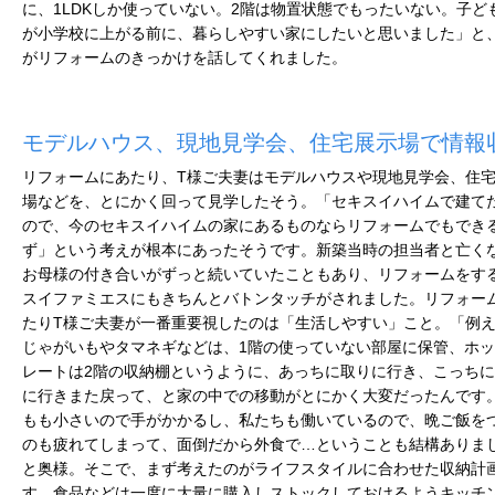
に、1LDKしか使っていない。2階は物置状態でもったいない。子ど
が小学校に上がる前に、暮らしやすい家にしたいと思いました」と
がリフォームのきっかけを話してくれました。
モデルハウス、現地見学会、住宅展示場で情報
リフォームにあたり、T様ご夫妻はモデルハウスや現地見学会、住
場などを、とにかく回って見学したそう。「セキスイハイムで建て
ので、今のセキスイハイムの家にあるものならリフォームでもでき
ず」という考えが根本にあったそうです。新築当時の担当者と亡く
お母様の付き合いがずっと続いていたこともあり、リフォームをす
スイファミエスにもきちんとバトンタッチがされました。リフォー
たりT様ご夫妻が一番重要視したのは「生活しやすい」こと。「例
じゃがいもやタマネギなどは、1階の使っていない部屋に保管、ホ
レートは2階の収納棚というように、あっちに取りに行き、こっち
に行きまた戻って、と家の中での移動がとにかく大変だったんです
もも小さいので手がかかるし、私たちも働いているので、晩ご飯を
のも疲れてしまって、面倒だから外食で…ということも結構ありま
と奥様。そこで、まず考えたのがライフスタイルに合わせた収納計
す。食品などは一度に大量に購入しストックしておけるようキッチ