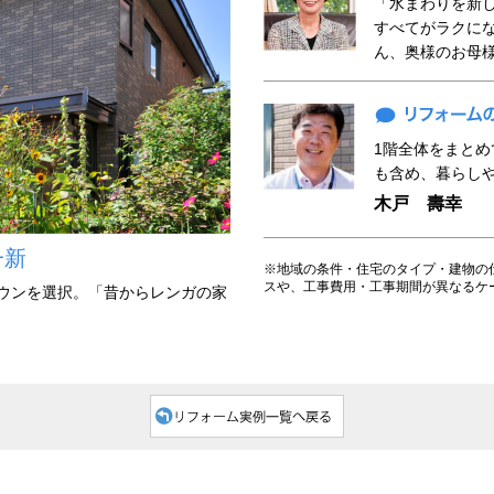
「水まわりを新
すべてがラクに
ん、奥様のお母様
1階全体をまと
も含め、暮らし
木戸 壽幸
一新
※地域の条件・住宅のタイプ・建物の
スや、工事費用・工事期間が異なるケ
ウンを選択。「昔からレンガの家