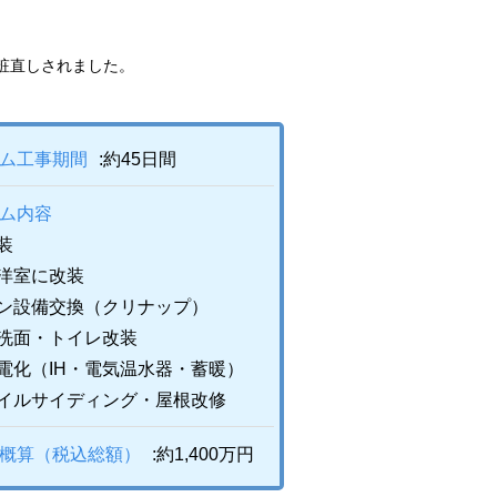
粧直しされました。
ーム工事期間
:約45日間
ーム内容
装
洋室に改装
ン設備交換（クリナップ）
洗面・トイレ改装
電化（IH・電気温水器・蓄暖）
イルサイディング・屋根改修
用概算（税込総額）
:約1,400万円