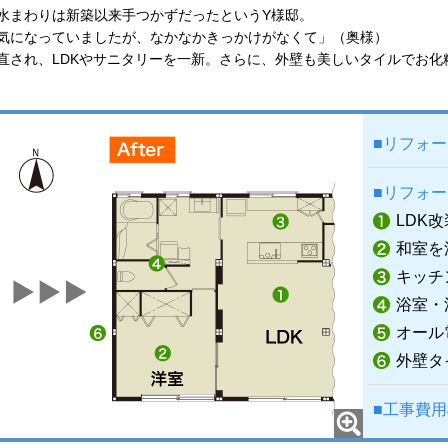
水まわりは新築以来手つかずだったというY様邸。
気になっていましたが、なかなかきっかけがなくて」（奥様）
直され、LDKやサニタリーを一新。さらに、外壁も美しいタイルでお化
■リフォ
■リフォ
LDK改
和室を
キッチ
浴室・
オール
外壁タ
■工事費