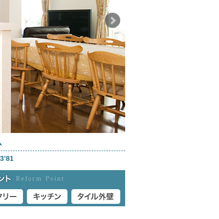
ム
’81